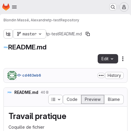
Homepage
Skip to main content
M
Blondin Massé, Alexandre
tp-test
Repository
master
tp-test
README.md
README.md
Edit
Fil
History
cd463eb6
README.md
40 B
Table of contents
Code
Preview
Blame
Travail pratique
Coquille de fichier